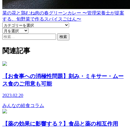
菜の花と鶏むね肉の春グリーンカレー 〜管理栄養士が提案
する、旬野菜で作るスパイスごはん〜
検
索:
関連記事
【お食事への消極性問題】刻み・ミキサー・ムー
ス食のご用意も可能
2023.02.20
みんなの給食コラム
【薬の効果に影響する？】食品と薬の相互作用