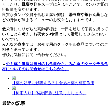
くしたり、
豆腐や卵
をスープに入れることで、タンパク質の
摂取量を増やせます。
良質なタンパク質を含む豆腐や卵は、
湯豆腐や茶わん蒸
しな
どの身体が温まるメニューのお夜食もおすすめです。
低栄養になりがちな高齢者様は、一日を通して栄養を摂って
いくことを考え、お夜食を4食目として活用してみるのもい
いですね。
みんなの食事では、お夜食用のクックチル食品についてのご
相談も承っています。
ぜひお気軽にお問い合わせください。
→
心も体も健康は毎日のお食事から。みん食のクックチル食
材についてのお問合せはこちらから。
【薬の効果に影響する？】食品と薬の相互作用
【梅雨入り】体調管理に注意しましょう。
最近の記事