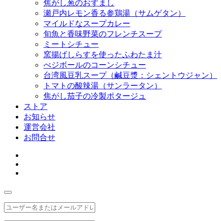
焦がし葱のおすまし
瀬戸内レモン香る参鶏湯（サムゲタン）
マイルドなスープカレー
旬魚と香味野菜のフレンチスープ
ミートシチュー
窯揚げしらすを使ったふわたま汁
べジボールのコーンシチュー
台湾風豆乳スープ（鹹豆漿：シェントウジャン）
トマトの酸辣湯（サンラータン）
焦がし茄子の冷製ポタージュ
ストア
お知らせ
運営会社
お問合せ