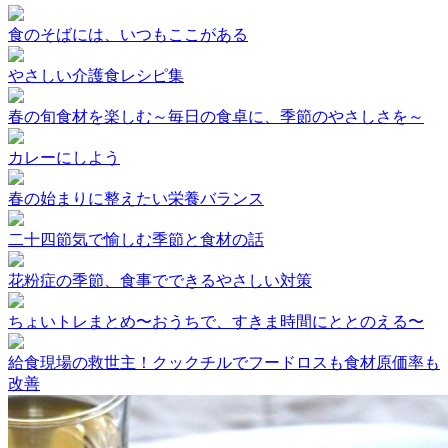
食のそばには、いつもここがある
やさしい介護食レシピ集
春の旬食材を楽しむ～毎日の食卓に、季節のやさしさを～
カレーにしよう
春の始まりに整えたい栄養バランス
二十四節気で愉しむ季節と食材の話
花粉症の季節、食事でできるやさしい対策
ちょいトレまとめ〜おうちで、すきま時間にととのえる〜
給食現場の救世主！クックチルでフードロスも食材原価率も
改善