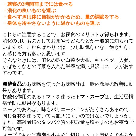
・就寝の2時間前までには食べる
・消化の良いものを選ぶ
・食べすぎは体に負担がかかるため、量の調節をする
・身体を冷やさないように温かいものを選ぶ
これらに注意することで、お夜食のメリットが得られます。
消化の良いものとしてお粥やうどんなどが一般的に知られて
いますが、これらばかりでは、少し味気ないな、飽きたな、
と感じる方も多いと思います。
そんなときには、消化の良い白菜や大根、キャベツ、人参、
かぼちゃなどの野菜を入れた栄養な満点具沢山スープがおす
すめです。
発酵食品
のお味噌を使ったお味噌汁は、腸内環境の改善に効
果があります。
抗酸化作用のあるトマトを使った
トマトスープ
は、生活習慣
病予防に効果があります。
スープであれば、味もバリエーションがたくさんあるので、
同じ食材を使っていても飽きにくいのではないでしょうか。
また、高齢者様のタンパク質の摂取量を増やすのもお夜食で
可能です。
スープであれば
鶏肉
を小さめに切りコトコト煮込んで柔らか