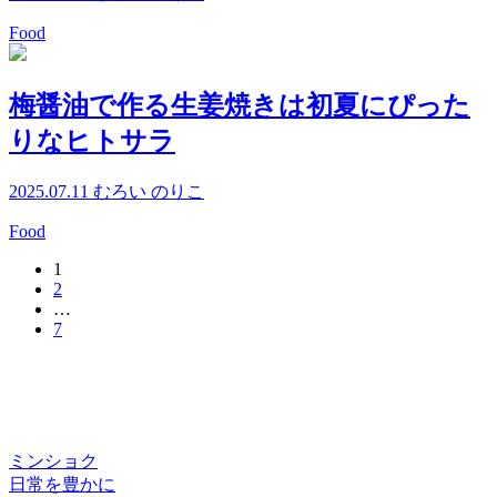
Food
梅醤油で作る生姜焼きは初夏にぴった
りなヒトサラ
2025.07.11
むろい のりこ
Food
1
2
…
7
ミンショク
日常を豊かに