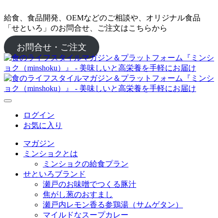
給食、食品開発、OEMなどのご相談や、オリジナル食品
「せといろ」のお問合せ、ご注文はこちらから
お問合せ・ご注文
ログイン
お気に入り
マガジン
ミンショクとは
ミンショクの給食プラン
せといろブランド
瀬戸のお味噌でつくる豚汁
焦がし葱のおすまし
瀬戸内レモン香る参鶏湯（サムゲタン）
マイルドなスープカレー