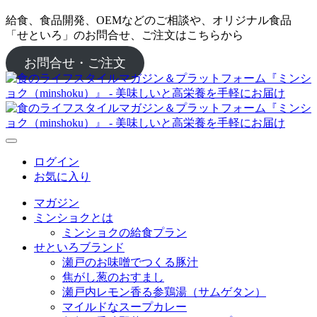
給食、食品開発、OEMなどのご相談や、オリジナル食品
「せといろ」のお問合せ、ご注文はこちらから
お問合せ・ご注文
ログイン
お気に入り
マガジン
ミンショクとは
ミンショクの給食プラン
せといろブランド
瀬戸のお味噌でつくる豚汁
焦がし葱のおすまし
瀬戸内レモン香る参鶏湯（サムゲタン）
マイルドなスープカレー