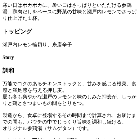
寒い日はポカポカに、暑い日はさっぱりといただける参鶏
湯。鶏肉だしをベースに野菜の甘味と瀬戸内レモンでさっぱ
り仕上げた１杯。
トッピング
瀬戸内レモン輪切り、糸唐辛子
Story
調和
万能でコクのあるチキンストックと、甘みを感じる根菜、食
感と満足感を与える押し麦。
夏も冬も爽やかな瀬戸のレモンと味のしみた押麦が、しっか
りと鶏とさつまいもの間をとりもつ。
製造から、食卓に登場するその時間まで計算され、お届けま
での間も、パウチの中でじっくり旨味を調和し続ける。
オリジナル参鶏湯（サムゲタン）です。