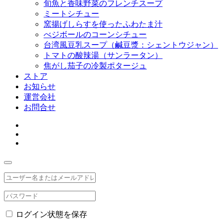
旬魚と香味野菜のフレンチスープ
ミートシチュー
窯揚げしらすを使ったふわたま汁
べジボールのコーンシチュー
台湾風豆乳スープ（鹹豆漿：シェントウジャン）
トマトの酸辣湯（サンラータン）
焦がし茄子の冷製ポタージュ
ストア
お知らせ
運営会社
お問合せ
ログイン状態を保存