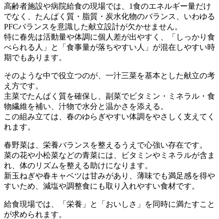
高齢者施設や病院給食の現場では、1食のエネルギー量だけ
でなく、たんぱく質・脂質・炭水化物のバランス、いわゆる
PFCバランスを意識した献立設計が欠かせません。
特に春先は活動量や体調に個人差が出やすく、「しっかり食
べられる人」と「食事量が落ちやすい人」が混在しやすい時
期でもあります。
そのような中で役立つのが、一汁三菜を基本とした献立の考
え方です。
主菜でたんぱく質を確保し、副菜でビタミン・ミネラル・食
物繊維を補い、汁物で水分と温かさを添える。
この組み立ては、春のゆらぎやすい体調をやさしく支えてく
れます。
春野菜は、栄養バランスを整えるうえで心強い存在です。
菜の花や小松菜などの青菜には、ビタミンやミネラルが含ま
れ、体のリズムを整える助けになります。
新玉ねぎや春キャベツは甘みがあり、薄味でも満足感を得や
すいため、減塩や調整食にも取り入れやすい食材です。
給食現場では、「栄養」と「おいしさ」を同時に満たすこと
が求められます。