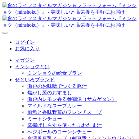
ログイン
お気に入り
マガジン
ミンショクとは
ミンショクの給食プラン
せといろブランド
瀬戸のお味噌でつくる豚汁
焦がし葱のおすまし
瀬戸内レモン香る参鶏湯（サムゲタン）
マイルドなスープカレー
旬魚と香味野菜のフレンチスープ
ミートシチュー
窯揚げしらすを使ったふわたま汁
べジボールのコーンシチュー
台湾風豆乳スープ（鹹豆漿：シェントウジャン）