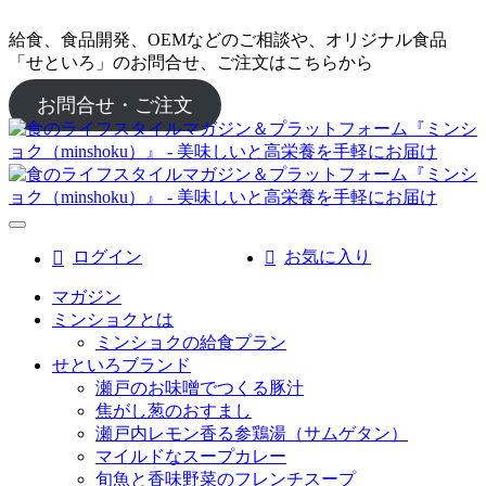
給食、食品開発、OEMなどのご相談や、オリジナル食品
「せといろ」のお問合せ、ご注文はこちらから
お問合せ・ご注文
ログイン
お気に入り
マガジン
ミンショクとは
ミンショクの給食プラン
せといろブランド
瀬戸のお味噌でつくる豚汁
焦がし葱のおすまし
瀬戸内レモン香る参鶏湯（サムゲタン）
マイルドなスープカレー
旬魚と香味野菜のフレンチスープ