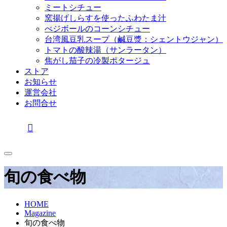
ミートシチュー
窯揚げしらすを使ったふわたま汁
べジボールのコーンシチュー
台湾風豆乳スープ（鹹豆漿：シェントウジャン）
トマトの酸辣湯（サンラータン）
焦がし茄子の冷製ポタージュ
ストア
お知らせ
運営会社
お問合せ
旬の食べ物
HOME
Magazine
旬の食べ物