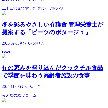
二十四節気で愉しむ季節と食材の話
冬を彩るやさしい介護食 管理栄養士が
提案する「ビーツのボタージュ」
2026.02.03
むろい のりこ
Food
旬の恵みを盛り込んだクックチル食品
で季節を味わう高齢者施設の食事
2025.11.07
ほり みちこ
みんなの給食コラム