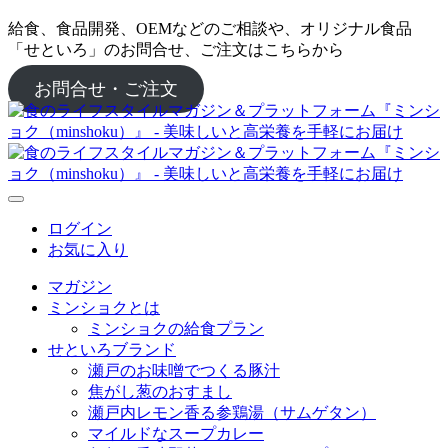
給食、食品開発、OEMなどのご相談や、オリジナル食品
「せといろ」のお問合せ、ご注文はこちらから
お問合せ・ご注文
ログイン
お気に入り
マガジン
ミンショクとは
ミンショクの給食プラン
せといろブランド
瀬戸のお味噌でつくる豚汁
焦がし葱のおすまし
瀬戸内レモン香る参鶏湯（サムゲタン）
マイルドなスープカレー