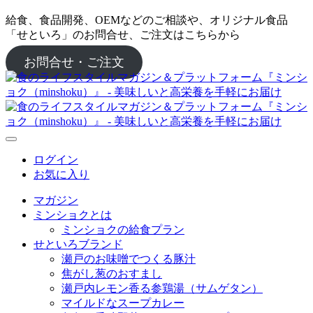
給食、食品開発、OEMなどのご相談や、オリジナル食品
「せといろ」のお問合せ、ご注文はこちらから
お問合せ・ご注文
ログイン
お気に入り
マガジン
ミンショクとは
ミンショクの給食プラン
せといろブランド
瀬戸のお味噌でつくる豚汁
焦がし葱のおすまし
瀬戸内レモン香る参鶏湯（サムゲタン）
マイルドなスープカレー