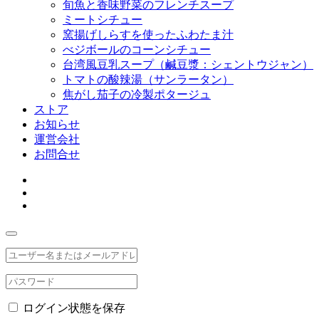
旬魚と香味野菜のフレンチスープ
ミートシチュー
窯揚げしらすを使ったふわたま汁
べジボールのコーンシチュー
台湾風豆乳スープ（鹹豆漿：シェントウジャン）
トマトの酸辣湯（サンラータン）
焦がし茄子の冷製ポタージュ
ストア
お知らせ
運営会社
お問合せ
ログイン状態を保存