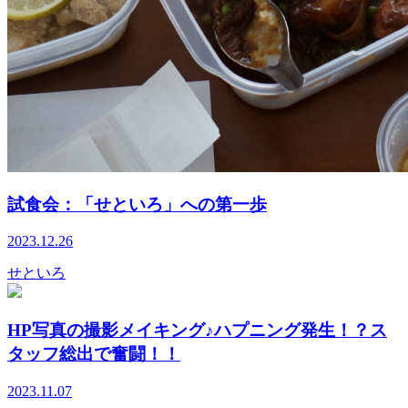
試食会：「せといろ」への第一歩
2023.12.26
せといろ
HP写真の撮影メイキング♪ハプニング発生！？ス
タッフ総出で奮闘！！
2023.11.07