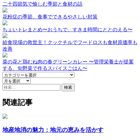
二十四節気で愉しむ季節と食材の話
花粉症の季節、食事でできるやさしい対策
ちょいトレまとめ〜おうちで、すきま時間にととのえる〜
給食現場の救世主！クックチルでフードロスも食材原価率も
改善
菜の花と鶏むね肉の春グリーンカレー 〜管理栄養士が提案
する、旬野菜で作るスパイスごはん〜
検
索:
関連記事
地産地消の魅力：地元の恵みを活かす