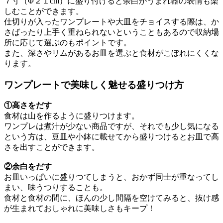
７寸（Φ２１cm）に盛り付けると余白がうまれ器の表情も楽
しむことができます。
仕切りが入ったワンプレートや大皿をチョイスする際は、か
さばったり上手く重ねられないということもあるので収納場
所に応じて選ぶのもポイントです。
また、深さやリムがあるお皿を選ぶと食材がこぼれにくくな
ります。
ワンプレートで美味しく魅せる盛りつけ方
①高さをだす
食材は山を作るように盛りつけます。
ワンプレは煮汁が少ない商品ですが、それでも少し気になる
という方は、豆皿や小鉢に載せてから盛りつけるとお皿で高
さを出すことができます。
②余白をだす
お皿いっぱいに盛りつてしまうと、おかず同士が重なってし
まい、味うつりすることも。
食材と食材の間に、ほんの少し間隔を空けてみると、抜け感
が生まれておしゃれに美味しさもキープ！