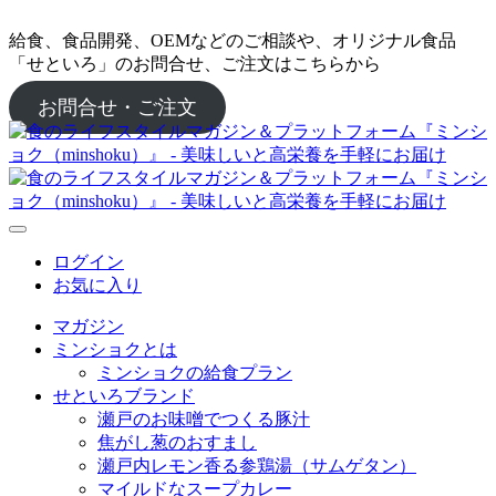
給食、食品開発、OEMなどのご相談や、オリジナル食品
「せといろ」のお問合せ、ご注文はこちらから
お問合せ・ご注文
ログイン
お気に入り
マガジン
ミンショクとは
ミンショクの給食プラン
せといろブランド
瀬戸のお味噌でつくる豚汁
焦がし葱のおすまし
瀬戸内レモン香る参鶏湯（サムゲタン）
マイルドなスープカレー