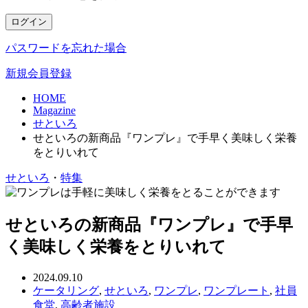
ログイン
パスワードを忘れた場合
新規会員登録
HOME
Magazine
せといろ
せといろの新商品『ワンプレ』で手早く美味しく栄養
をとりいれて
せといろ
・
特集
せといろの新商品『ワンプレ』で手早
く美味しく栄養をとりいれて
2024.09.10
ケータリング
,
せといろ
,
ワンプレ
,
ワンプレート
,
社員
食堂
,
高齢者施設