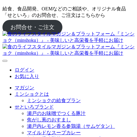
給食、食品開発、OEMなどのご相談や、オリジナル食品
「せといろ」のお問合せ、ご注文はこちらから
お問合せ・ご注文
ログイン
お気に入り
マガジン
ミンショクとは
ミンショクの給食プラン
せといろブランド
瀬戸のお味噌でつくる豚汁
焦がし葱のおすまし
瀬戸内レモン香る参鶏湯（サムゲタン）
マイルドなスープカレー