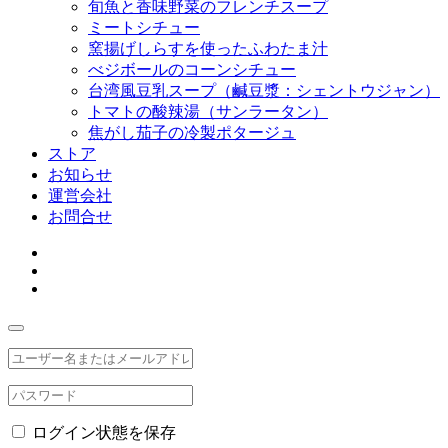
旬魚と香味野菜のフレンチスープ
ミートシチュー
窯揚げしらすを使ったふわたま汁
べジボールのコーンシチュー
台湾風豆乳スープ（鹹豆漿：シェントウジャン）
トマトの酸辣湯（サンラータン）
焦がし茄子の冷製ポタージュ
ストア
お知らせ
運営会社
お問合せ
ログイン状態を保存