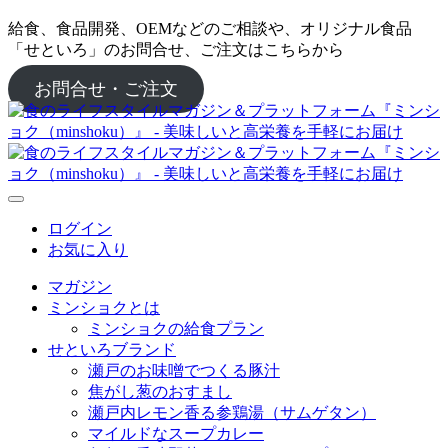
給食、食品開発、OEMなどのご相談や、オリジナル食品
「せといろ」のお問合せ、ご注文はこちらから
お問合せ・ご注文
ログイン
お気に入り
マガジン
ミンショクとは
ミンショクの給食プラン
せといろブランド
瀬戸のお味噌でつくる豚汁
焦がし葱のおすまし
瀬戸内レモン香る参鶏湯（サムゲタン）
マイルドなスープカレー