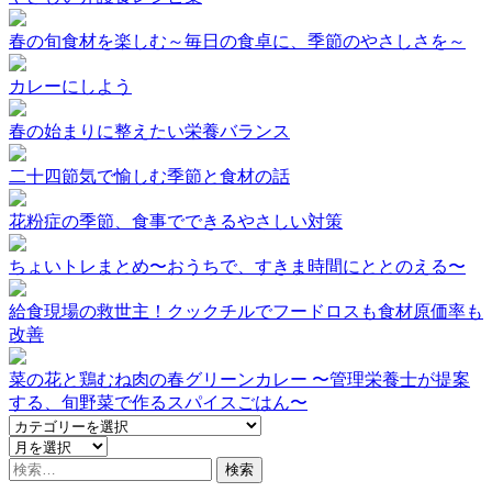
春の旬食材を楽しむ～毎日の食卓に、季節のやさしさを～
カレーにしよう
春の始まりに整えたい栄養バランス
二十四節気で愉しむ季節と食材の話
花粉症の季節、食事でできるやさしい対策
ちょいトレまとめ〜おうちで、すきま時間にととのえる〜
給食現場の救世主！クックチルでフードロスも食材原価率も
改善
菜の花と鶏むね肉の春グリーンカレー 〜管理栄養士が提案
する、旬野菜で作るスパイスごはん〜
検
索: