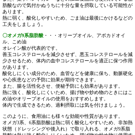
肪酸なので気付かぬうちに十分な量を摂取している可能性が
あります。
熱に弱く、酸化しやすいため、ごま油は最後にかけるなどの
工夫をしましょう。
〇オメガ9系脂肪酸
・・・オリーブオイル、アボカドオイ
ル、こめ油
オレイン酸が代表的です。
善玉コレステロールを減少させず、悪玉コレステロールを減
少させるため、体内の血中コレステロールを適正に保つ作用
があります。
酸化しにくい成分のため、血管などを健康に保ち、動脈硬化
や心疾患などの予防に効果が期待できます。
また、腸を活性化させ、便秘予防にも効果があります。
熱に強く、酸化しにくいため、揚げ物や炒め物のときにはこ
め油やオリーブオイルの使用をおすすめします。
体内で生成できるため、過剰摂取には気を付けましょう。
このように、食用油にも様々な効能や性質があります。
オメガ3系、6系脂肪酸は熱に弱く酸化しやすいため、非加熱
状態（ドレッシングや後入れ）で取り入れる、オメガ9系脂