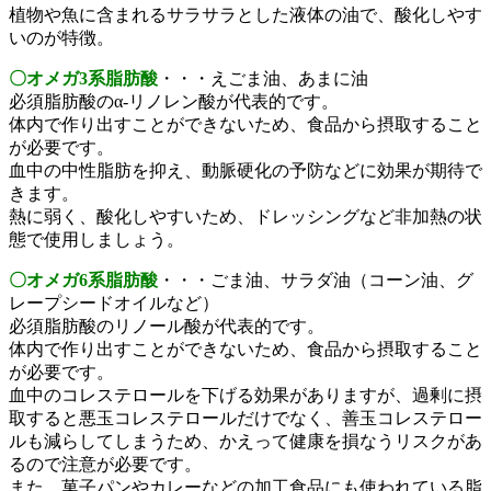
植物や魚に含まれるサラサラとした液体の油で、酸化しやす
いのが特徴。
〇オメガ3系脂肪酸
・・・えごま油、あまに油
必須脂肪酸のα‐リノレン酸が代表的です。
体内で作り出すことができないため、食品から摂取すること
が必要です。
血中の中性脂肪を抑え、動脈硬化の予防などに効果が期待で
きます。
熱に弱く、酸化しやすいため、ドレッシングなど非加熱の状
態で使用しましょう。
〇オメガ6系脂肪酸
・・・ごま油、サラダ油（コーン油、グ
レープシードオイルなど）
必須脂肪酸のリノール酸が代表的です。
体内で作り出すことができないため、食品から摂取すること
が必要です。
血中のコレステロールを下げる効果がありますが、過剰に摂
取すると悪玉コレステロールだけでなく、善玉コレステロー
ルも減らしてしまうため、かえって健康を損なうリスクがあ
るので注意が必要です。
また、菓子パンやカレーなどの加工食品にも使われている脂