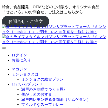
給食、食品開発、OEMなどのご相談や、オリジナル食品
「せといろ」のお問合せ、ご注文はこちらから
お問合せ・ご注文
ログイン
お気に入り
マガジン
ミンショクとは
ミンショクの給食プラン
せといろブランド
瀬戸のお味噌でつくる豚汁
焦がし葱のおすまし
瀬戸内レモン香る参鶏湯（サムゲタン）
マイルドなスープカレー