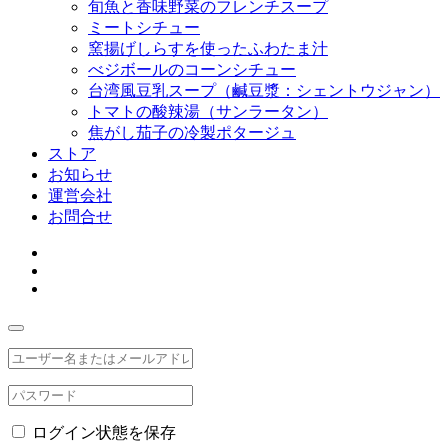
旬魚と香味野菜のフレンチスープ
ミートシチュー
窯揚げしらすを使ったふわたま汁
べジボールのコーンシチュー
台湾風豆乳スープ（鹹豆漿：シェントウジャン）
トマトの酸辣湯（サンラータン）
焦がし茄子の冷製ポタージュ
ストア
お知らせ
運営会社
お問合せ
ログイン状態を保存