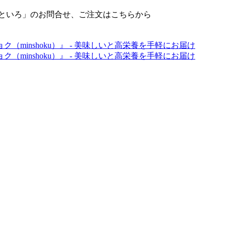
せといろ」のお問合せ、ご注文はこちらから