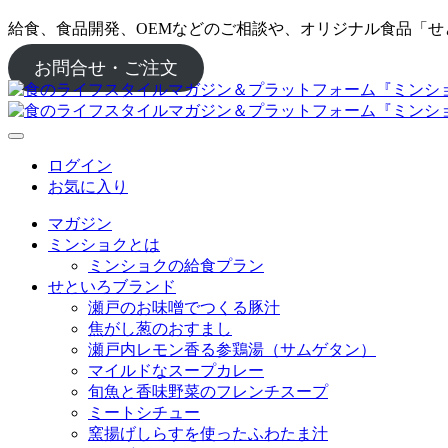
給食、食品開発、OEMなどのご相談や、オリジナル食品「
お問合せ・ご注文
ログイン
お気に入り
マガジン
ミンショクとは
ミンショクの給食プラン
せといろブランド
瀬戸のお味噌でつくる豚汁
焦がし葱のおすまし
瀬戸内レモン香る参鶏湯（サムゲタン）
マイルドなスープカレー
旬魚と香味野菜のフレンチスープ
ミートシチュー
窯揚げしらすを使ったふわたま汁