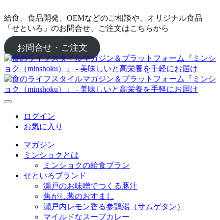
給食、食品開発、OEMなどのご相談や、オリジナル食品
「せといろ」のお問合せ、ご注文はこちらから
お問合せ・ご注文
ログイン
お気に入り
マガジン
ミンショクとは
ミンショクの給食プラン
せといろブランド
瀬戸のお味噌でつくる豚汁
焦がし葱のおすまし
瀬戸内レモン香る参鶏湯（サムゲタン）
マイルドなスープカレー