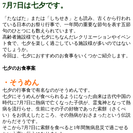
7月7日は七夕です。
「たなばた」または「しちせき」とも読み、古くから行われ
ている日本のお祭り行事で、一年間の重要な節句を表す五節
句のひとつにも数えられています。
高齢者施設様でも七夕にちなんだレクリエーションやイベン
ト食で、七夕を楽しく過ごしている施設様が多いのではない
でしょうか。
今回は、七夕におすすめのお食事をいくつかご紹介します。
七夕のお食事案
・そうめん
七夕の行事食で有名なのがそうめんです。
七夕にそうめんが食べられるようになった由来は古代中国の
時代に7月7日に熱病で亡くなった子供が、霊鬼神となって熱
病を流行らせ、生前にその子の好物であった索餅（さくべ
い）をお供えしたところ、その熱病がおさまったという伝説
からだそうです。
そこから7月7日に索餅を食べると1年間無病息災で過ごせる