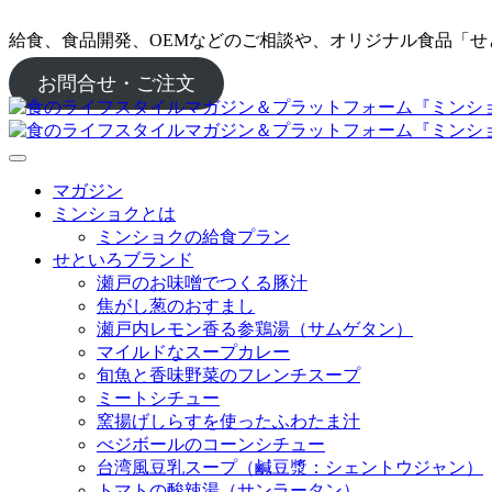
給食、食品開発、OEMなどのご相談や、オリジナル食品「
お問合せ・ご注文
マガジン
ミンショクとは
ミンショクの給食プラン
せといろブランド
瀬戸のお味噌でつくる豚汁
焦がし葱のおすまし
瀬戸内レモン香る参鶏湯（サムゲタン）
マイルドなスープカレー
旬魚と香味野菜のフレンチスープ
ミートシチュー
窯揚げしらすを使ったふわたま汁
べジボールのコーンシチュー
台湾風豆乳スープ（鹹豆漿：シェントウジャン）
トマトの酸辣湯（サンラータン）