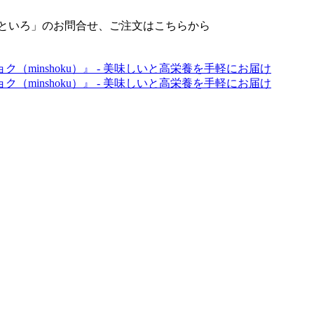
せといろ」のお問合せ、ご注文はこちらから