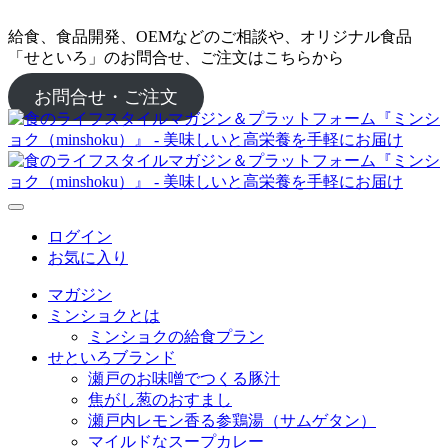
給食、食品開発、OEMなどのご相談や、オリジナル食品
「せといろ」のお問合せ、ご注文はこちらから
お問合せ・ご注文
ログイン
お気に入り
マガジン
ミンショクとは
ミンショクの給食プラン
せといろブランド
瀬戸のお味噌でつくる豚汁
焦がし葱のおすまし
瀬戸内レモン香る参鶏湯（サムゲタン）
マイルドなスープカレー