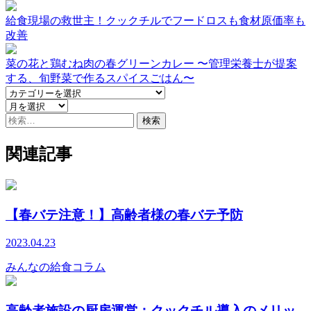
給食現場の救世主！クックチルでフードロスも食材原価率も
改善
菜の花と鶏むね肉の春グリーンカレー 〜管理栄養士が提案
する、旬野菜で作るスパイスごはん〜
検
索:
関連記事
【春バテ注意！】高齢者様の春バテ予防
2023.04.23
みんなの給食コラム
高齢者施設の厨房運営：クックチル導入のメリッ