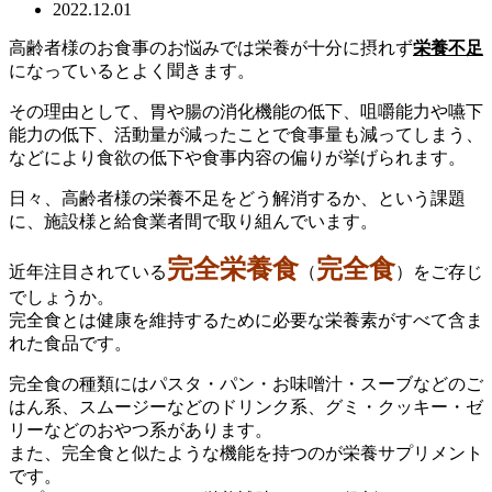
2022.12.01
高齢者様のお食事のお悩みでは栄養が十分に摂れず
栄養不足
になっているとよく聞きます。
その理由として、胃や腸の消化機能の低下、咀嚼能力や嚥下
能力の低下、活動量が減ったことで食事量も減ってしまう、
などにより食欲の低下や食事内容の偏りが挙げられます。
日々、高齢者様の栄養不足をどう解消するか、という課題
に、施設様と給食業者間で取り組んでいます。
完全栄養食
完全食
近年注目されている
（
）をご存じ
でしょうか。
完全食とは健康を維持するために必要な栄養素がすべて含ま
れた食品です。
完全食の種類にはパスタ・パン・お味噌汁・スーブなどのご
はん系、スムージーなどのドリンク系、グミ・クッキー・ゼ
リーなどのおやつ系があります。
また、完全食と似たような機能を持つのが栄養サプリメント
です。