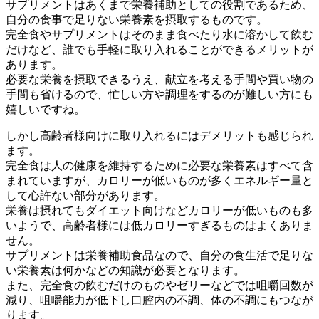
サプリメントはあくまで栄養補助としての役割であるため、
自分の食事で足りない栄養素を摂取するものです。
完全食やサプリメントはそのまま食べたり水に溶かして飲む
だけなど、誰でも手軽に取り入れることができるメリットが
あります。
必要な栄養を摂取できるうえ、献立を考える手間や買い物の
手間も省けるので、忙しい方や調理をするのが難しい方にも
嬉しいですね。
しかし高齢者様向けに取り入れるにはデメリットも感じられ
ます。
完全食は人の健康を維持するために必要な栄養素はすべて含
まれていますが、カロリーが低いものが多くエネルギー量と
して心許ない部分があります。
栄養は摂れてもダイエット向けなどカロリーが低いものも多
いようで、高齢者様には低カロリーすぎるものはよくありま
せん。
サプリメントは栄養補助食品なので、自分の食生活で足りな
い栄養素は何かなどの知識が必要となります。
また、完全食の飲むだけのものやゼリーなどでは咀嚼回数が
減り、咀嚼能力が低下し口腔内の不調、体の不調にもつなが
ります。