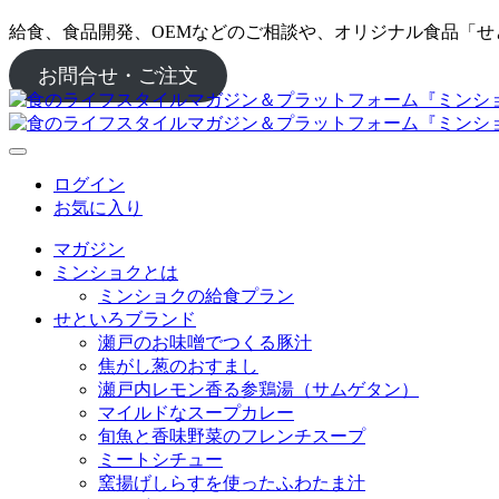
給食、食品開発、OEMなどのご相談や、オリジナル食品「
お問合せ・ご注文
ログイン
お気に入り
マガジン
ミンショクとは
ミンショクの給食プラン
せといろブランド
瀬戸のお味噌でつくる豚汁
焦がし葱のおすまし
瀬戸内レモン香る参鶏湯（サムゲタン）
マイルドなスープカレー
旬魚と香味野菜のフレンチスープ
ミートシチュー
窯揚げしらすを使ったふわたま汁