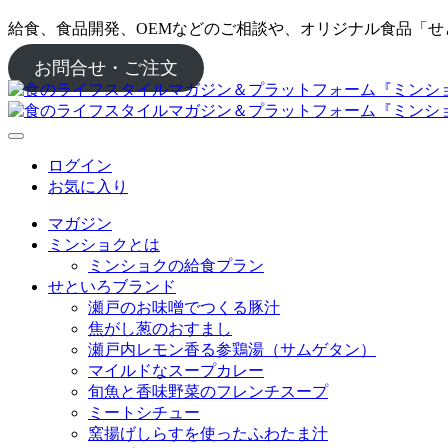
給食、食品開発、OEMなどのご相談や、オリジナル食品「
お問合せ・ご注文
ログイン
お気に入り
マガジン
ミンショクとは
ミンショクの給食プラン
せといろブランド
瀬戸のお味噌でつくる豚汁
焦がし葱のおすまし
瀬戸内レモン香る参鶏湯（サムゲタン）
マイルドなスープカレー
旬魚と香味野菜のフレンチスープ
ミートシチュー
窯揚げしらすを使ったふわたま汁