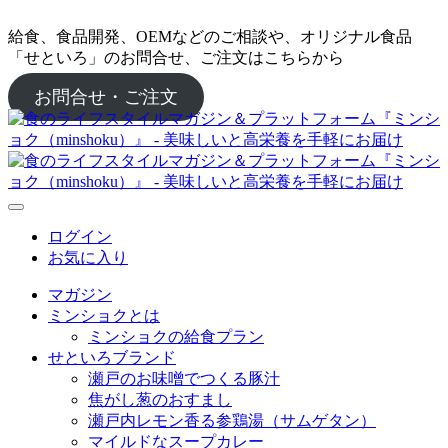
給食、食品開発、OEMなどのご相談や、オリジナル食品
「せといろ」のお問合せ、ご注文はこちらから
お問合せ・ご注文
ログイン
お気に入り
マガジン
ミンショクとは
ミンショクの給食プラン
せといろブランド
瀬戸のお味噌でつくる豚汁
焦がし葱のおすまし
瀬戸内レモン香る参鶏湯（サムゲタン）
マイルドなスープカレー