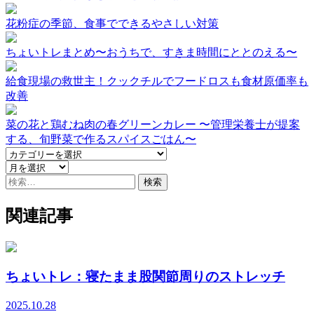
花粉症の季節、食事でできるやさしい対策
ちょいトレまとめ〜おうちで、すきま時間にととのえる〜
給食現場の救世主！クックチルでフードロスも食材原価率も
改善
菜の花と鶏むね肉の春グリーンカレー 〜管理栄養士が提案
する、旬野菜で作るスパイスごはん〜
検
索:
関連記事
ちょいトレ：寝たまま股関節周りのストレッチ
2025.10.28