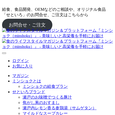
給食、食品開発、OEMなどのご相談や、オリジナル食品
「せといろ」のお問合せ、ご注文はこちらから
お問合せ・ご注文
ログイン
お気に入り
マガジン
ミンショクとは
ミンショクの給食プラン
せといろブランド
瀬戸のお味噌でつくる豚汁
焦がし葱のおすまし
瀬戸内レモン香る参鶏湯（サムゲタン）
マイルドなスープカレー