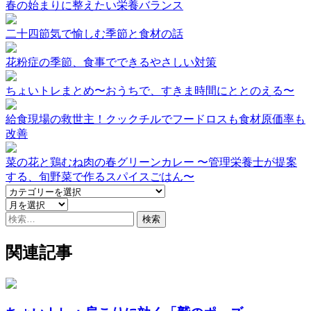
春の始まりに整えたい栄養バランス
二十四節気で愉しむ季節と食材の話
花粉症の季節、食事でできるやさしい対策
ちょいトレまとめ〜おうちで、すきま時間にととのえる〜
給食現場の救世主！クックチルでフードロスも食材原価率も
改善
菜の花と鶏むね肉の春グリーンカレー 〜管理栄養士が提案
する、旬野菜で作るスパイスごはん〜
検
索:
関連記事