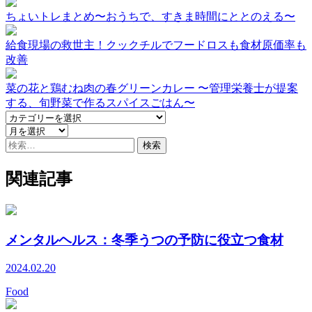
ちょいトレまとめ〜おうちで、すきま時間にととのえる〜
給食現場の救世主！クックチルでフードロスも食材原価率も
改善
菜の花と鶏むね肉の春グリーンカレー 〜管理栄養士が提案
する、旬野菜で作るスパイスごはん〜
検
索:
関連記事
メンタルヘルス：冬季うつの予防に役立つ食材
2024.02.20
Food