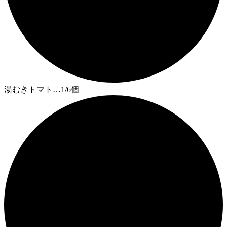
湯むきトマト…1/6個