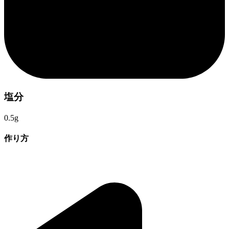
塩分
0.5g
作り方