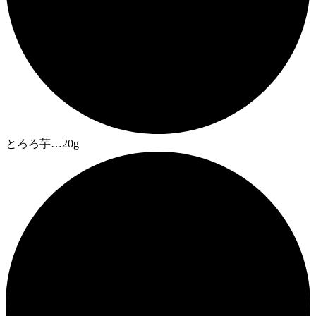
とろろ芋…20g