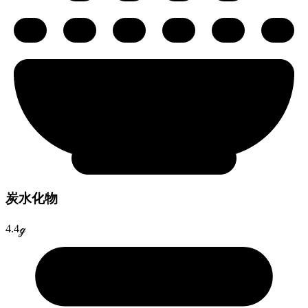
炭水化物
4.4ℊ