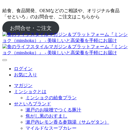
給食、食品開発、OEMなどのご相談や、オリジナル食品
「せといろ」のお問合せ、ご注文はこちらから
お問合せ・ご注文
ログイン
お気に入り
マガジン
ミンショクとは
ミンショクの給食プラン
せといろブランド
瀬戸のお味噌でつくる豚汁
焦がし葱のおすまし
瀬戸内レモン香る参鶏湯（サムゲタン）
マイルドなスープカレー