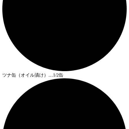
ツナ缶（オイル漬け）…1/2缶