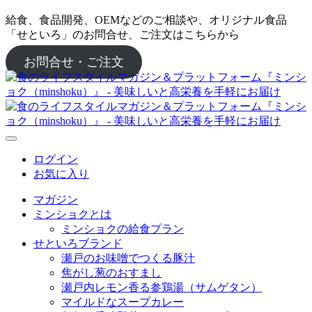
給食、食品開発、OEMなどのご相談や、オリジナル食品
「せといろ」のお問合せ、ご注文はこちらから
お問合せ・ご注文
ログイン
お気に入り
マガジン
ミンショクとは
ミンショクの給食プラン
せといろブランド
瀬戸のお味噌でつくる豚汁
焦がし葱のおすまし
瀬戸内レモン香る参鶏湯（サムゲタン）
マイルドなスープカレー