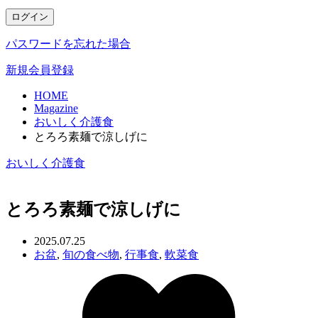
ログイン
パスワードを忘れた場合
新規会員登録
HOME
Magazine
おいしく介護食
とろろ素麺で涼しげに
おいしく介護食
とろろ素麺で涼しげに
2025.07.25
お盆
,
旬の食べ物
,
行事食
,
軟菜食