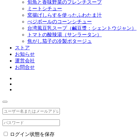
旬魚と香味野菜のフレンチスープ
ミートシチュー
窯揚げしらすを使ったふわたま汁
べジボールのコーンシチュー
台湾風豆乳スープ（鹹豆漿：シェントウジャン）
トマトの酸辣湯（サンラータン）
焦がし茄子の冷製ポタージュ
ストア
お知らせ
運営会社
お問合せ
ログイン状態を保存