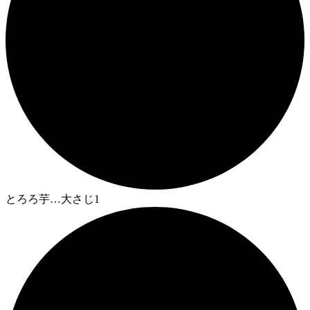
とろろ芋…大さじ1