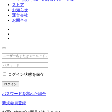
ストア
お知らせ
運営会社
お問合せ
ログイン状態を保存
ログイン
パスワードを忘れた場合
新規会員登録