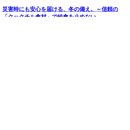
災害時にも安心を届ける、冬の備え。～信頼の
「クックチル食材」で給食を止めない...
2026.01.09
みんなの給食コラム
【季節の変わり目】体調不良に要注意
2023.09.21
みんなの給食コラム
【テーマ黙食】続けるも良し、緩和していくも良
し
2022.11.28
みんなの給食コラム