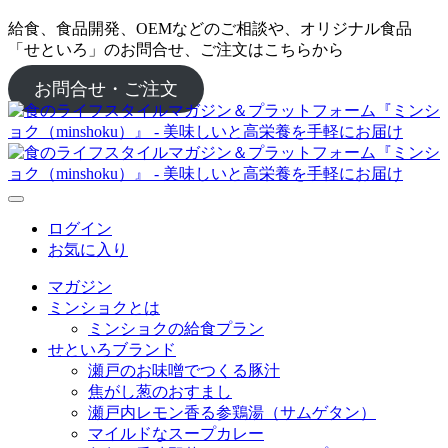
給食、食品開発、OEMなどのご相談や、オリジナル食品
「せといろ」のお問合せ、ご注文はこちらから
お問合せ・ご注文
ログイン
お気に入り
マガジン
ミンショクとは
ミンショクの給食プラン
せといろブランド
瀬戸のお味噌でつくる豚汁
焦がし葱のおすまし
瀬戸内レモン香る参鶏湯（サムゲタン）
マイルドなスープカレー