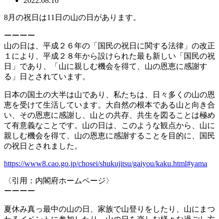
2022.08.10
8月の祝日は11日の山の日があります。
ーーーー
山の日は、平成２６年の「国民の祝日に関する法律」の改正
１により、平成２８年から設けられた最も新しい「国民の祝
日」であり、「山に親しむ機会を得て、山の恩恵に感謝す
る」日とされています。
日本の国土の大半は山であり、私たちは、日々多くの山の恩
恵を受けて生活しています。大自然の根本である山と向き合
い、その恩恵に感謝し、山との共存、共生を図ることは極め
て有意義なことです。山の日は、このような観点から、山に
親しむ機会を得て、山の恩恵に感謝することを目的に、国民
の祝日とされました。
https://www8.cao.go.jp/chosei/shukujitsu/gaiyou/kaku.html#yama
〈引用：内閣府ホームページ〉
ーーーー
夏休み真っ最中の山の日、家族で山登りをしたり、山にまつ