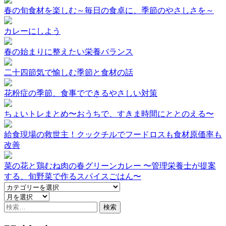
春の旬食材を楽しむ～毎日の食卓に、季節のやさしさを～
カレーにしよう
春の始まりに整えたい栄養バランス
二十四節気で愉しむ季節と食材の話
花粉症の季節、食事でできるやさしい対策
ちょいトレまとめ〜おうちで、すきま時間にととのえる〜
給食現場の救世主！クックチルでフードロスも食材原価率も
改善
菜の花と鶏むね肉の春グリーンカレー 〜管理栄養士が提案
する、旬野菜で作るスパイスごはん〜
検
索: