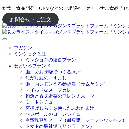
給食、食品開発、OEMなどのご相談や、オリジナル食品「
お問合せ・ご注文
マガジン
ミンショクとは
ミンショクの給食プラン
せといろブランド
瀬戸のお味噌でつくる豚汁
焦がし葱のおすまし
瀬戸内レモン香る参鶏湯（サムゲタン）
マイルドなスープカレー
旬魚と香味野菜のフレンチスープ
ミートシチュー
窯揚げしらすを使ったふわたま汁
べジボールのコーンシチュー
台湾風豆乳スープ（鹹豆漿：シェントウジャン）
トマトの酸辣湯（サンラータン）