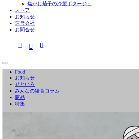
焦がし茄子の冷製ポタージュ
ストア
お知らせ
運営会社
お問合せ
Food
お知らせ
せといろ
みんなの給食コラム
商品
特集