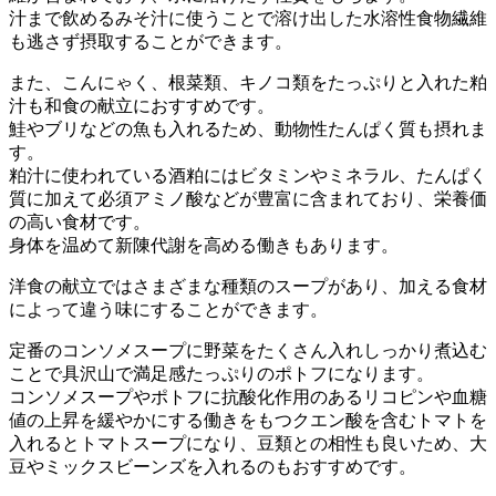
汁まで飲めるみそ汁に使うことで溶け出した水溶性食物繊維
も逃さず摂取することができます。
また、こんにゃく、根菜類、キノコ類をたっぷりと入れた粕
汁も和食の献立におすすめです。
鮭やブリなどの魚も入れるため、動物性たんぱく質も摂れま
す。
粕汁に使われている酒粕にはビタミンやミネラル、たんぱく
質に加えて必須アミノ酸などが豊富に含まれており、栄養価
の高い食材です。
身体を温めて新陳代謝を高める働きもあります。
洋食の献立ではさまざまな種類のスープがあり、加える食材
によって違う味にすることができます。
定番のコンソメスープに野菜をたくさん入れしっかり煮込む
ことで具沢山で満足感たっぷりのポトフになります。
コンソメスープやポトフに抗酸化作用のあるリコピンや血糖
値の上昇を緩やかにする働きをもつクエン酸を含むトマトを
入れるとトマトスープになり、豆類との相性も良いため、大
豆やミックスビーンズを入れるのもおすすめです。