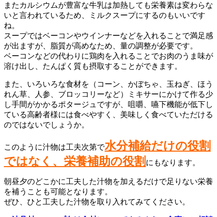
またカルシウムが豊富な牛乳は加熱しても栄養素は変わらな
いと言われているため、ミルクスープにするのもいいです
ね。
スープではベーコンやウインナーなどを入れることで満足感
が出ますが、脂質が高めなため、量の調整が必要です。
ベーコンなどの代わりに鶏肉を入れることでお肉のうま味が
溶け出し、たんぱく質も摂取することができます。
また、いろいろな食材を（コーン、かぼちゃ、玉ねぎ、ほう
れん草、人参、ブロッコリーなど）ミキサーにかけて作る少
し手間がかかるポタージュですが、咀嚼、嚥下機能が低下し
ている高齢者様には食べやすく、美味しく食べていただける
のではないでしょうか。
水分補給だけの役割
このように汁物は工夫次第で
ではなく、栄養補助の役割
にもなります。
朝昼夕のどこかに工夫した汁物を加えるだけで足りない栄養
を補うことも可能となります。
ぜひ、ひと工夫した汁物を取り入れてみてください。