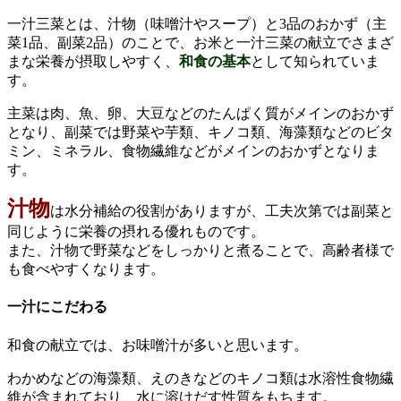
一汁三菜とは、汁物（味噌汁やスープ）と3品のおかず（主
菜1品、副菜2品）のことで、お米と一汁三菜の献立でさまざ
まな栄養が摂取しやすく、
和食の基本
として知られていま
す。
主菜は肉、魚、卵、大豆などのたんぱく質がメインのおかず
となり、副菜では野菜や芋類、キノコ類、海藻類などのビタ
ミン、ミネラル、食物繊維などがメインのおかずとなりま
す。
汁物
は水分補給の役割がありますが、工夫次第では副菜と
同じように栄養の摂れる優れものです。
また、汁物で野菜などをしっかりと煮ることで、高齢者様で
も食べやすくなります。
一汁にこだわる
和食の献立では、お味噌汁が多いと思います。
わかめなどの海藻類、えのきなどのキノコ類は水溶性食物繊
維が含まれており、水に溶けだす性質をもちます。