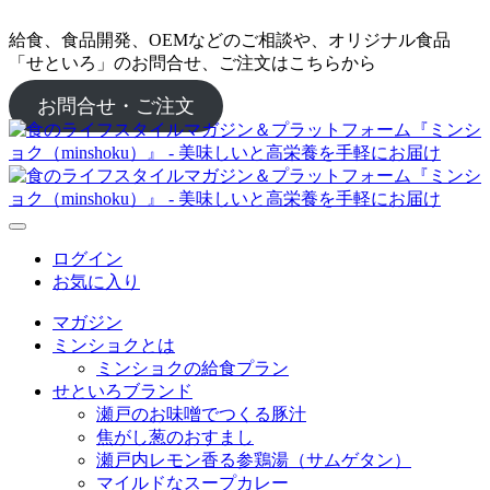
給食、食品開発、OEMなどのご相談や、オリジナル食品
「せといろ」のお問合せ、ご注文はこちらから
お問合せ・ご注文
ログイン
お気に入り
マガジン
ミンショクとは
ミンショクの給食プラン
せといろブランド
瀬戸のお味噌でつくる豚汁
焦がし葱のおすまし
瀬戸内レモン香る参鶏湯（サムゲタン）
マイルドなスープカレー