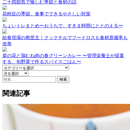
二十四節気で愉しむ季節と食材の話
花粉症の季節、食事でできるやさしい対策
ちょいトレまとめ〜おうちで、すきま時間にととのえる〜
給食現場の救世主！クックチルでフードロスも食材原価率も
改善
菜の花と鶏むね肉の春グリーンカレー 〜管理栄養士が提案
する、旬野菜で作るスパイスごはん〜
検
索:
関連記事