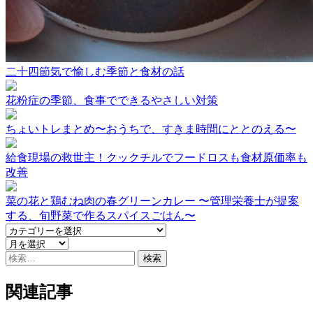
二十四節気で愉しむ季節と食材の話
花粉症の季節、食事でできるやさしい対策
ちょいトレまとめ〜おうちで、すきま時間にととのえる〜
給食現場の救世主！クックチルでフードロスも食材原価率も
改善
菜の花と鶏むね肉の春グリーンカレー 〜管理栄養士が提案
する、旬野菜で作るスパイスごはん〜
検
索:
関連記事