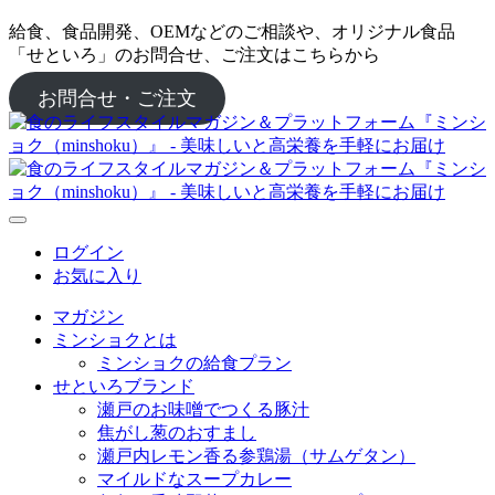
給食、食品開発、OEMなどのご相談や、オリジナル食品
「せといろ」のお問合せ、ご注文はこちらから
お問合せ・ご注文
ログイン
お気に入り
マガジン
ミンショクとは
ミンショクの給食プラン
せといろブランド
瀬戸のお味噌でつくる豚汁
焦がし葱のおすまし
瀬戸内レモン香る参鶏湯（サムゲタン）
マイルドなスープカレー