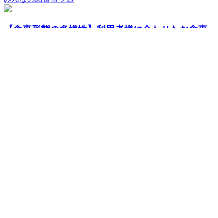
【食事形態の多様性】利用者様に合わせたお食事
をお届け
2022.08.30
みんなの給食コラム
食品ロス削減月間：食材を長く美味しく保つ冷凍
術
2024.10.11
みんなの給食コラム
【予防が大切！】骨の健康を維持するために
2023.09.26