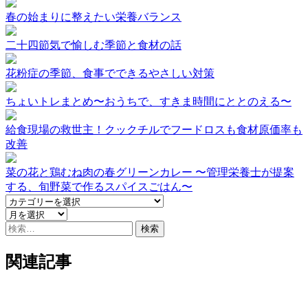
春の始まりに整えたい栄養バランス
二十四節気で愉しむ季節と食材の話
花粉症の季節、食事でできるやさしい対策
ちょいトレまとめ〜おうちで、すきま時間にととのえる〜
給食現場の救世主！クックチルでフードロスも食材原価率も
改善
菜の花と鶏むね肉の春グリーンカレー 〜管理栄養士が提案
する、旬野菜で作るスパイスごはん〜
検
索:
関連記事