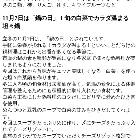
きのこ類、柿、りんご、ゆず、キウイフルーツなど
11月7日は「鍋の日」！旬の白菜でカラダ温まる
坦々鍋
立冬の11月7日は、「鍋の日」とされています。
手軽に栄養が摂れる！カラダが温まる！といいことだらけの
鍋料理はこれから出番が多くなる季節に。
市販の鍋の素も種類が豊富になり各家庭で様々な鍋料理が楽
しまれるようになりました。
今回はこれから旨味がギュッと美味しくなる「白菜」を使っ
た坦々白菜鍋を作ります。
冬に入る頃の旬食材は栄養価が高く、気温の変化による体調
管理を整えるためにも積極的に取り入れたい食材です。
白菜を主役にした鍋料理のコクだしにピリ辛に炒めたひき肉
を使用。
めんつゆと豆乳のスープで白菜の甘みをひきだしてくれま
す。
今回はスープをたっぷりめに作り、〆にチーズをたっぷり入
れてチーズリゾットに。
食材のダシがでたスープでいただくチーズリゾット格別で