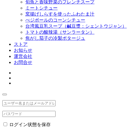
旬魚と香味野菜のフレンチスープ
ミートシチュー
窯揚げしらすを使ったふわたま汁
べジボールのコーンシチュー
台湾風豆乳スープ（鹹豆漿：シェントウジャン）
トマトの酸辣湯（サンラータン）
焦がし茄子の冷製ポタージュ
ストア
お知らせ
運営会社
お問合せ
ログイン状態を保存