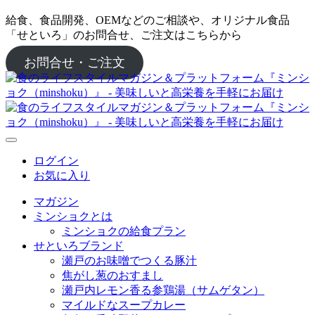
給食、食品開発、OEMなどのご相談や、オリジナル食品
「せといろ」のお問合せ、ご注文はこちらから
お問合せ・ご注文
ログイン
お気に入り
マガジン
ミンショクとは
ミンショクの給食プラン
せといろブランド
瀬戸のお味噌でつくる豚汁
焦がし葱のおすまし
瀬戸内レモン香る参鶏湯（サムゲタン）
マイルドなスープカレー