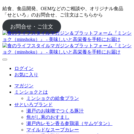
給食、食品開発、OEMなどのご相談や、オリジナル食品
「せといろ」のお問合せ、ご注文はこちらから
お問合せ・ご注文
ログイン
お気に入り
マガジン
ミンショクとは
ミンショクの給食プラン
せといろブランド
瀬戸のお味噌でつくる豚汁
焦がし葱のおすまし
瀬戸内レモン香る参鶏湯（サムゲタン）
マイルドなスープカレー