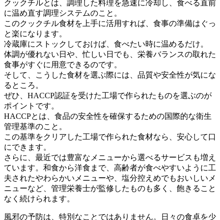
クックチルとは、調理した料理を急速に冷却し、食べる直前
に温め直す調理システムのこと。
このクックチル食材を上手に活用すれば、食事の準備はぐっ
と楽になります。
冷蔵庫にストックしておけば、食べたい時に温めるだけ。
体調が優れない日や、忙しい日でも、栄養バランスの取れた
食事がすぐに用意できるのです。
そして、こうした食材を選ぶ際には、品質や安全性が気にな
るところ。
ぜひ、HACCP認証を受けた工場で作られたものを選ぶのが
ポイントです。
HACCPとは、食品の安全性を確保するための国際的な衛生
管理基準のこと。
この基準をクリアした工場で作られた食材なら、安心して口
にできます。
さらに、最近では豊富なメニューから選べるサービスも増え
ています。和食から洋食まで、高齢者が食べやすいように工
夫されたやわらかいメニューや、塩分控えめでもおいしいメ
ニューなど、管理栄養士が監修したものも多く、飽きること
なく続けられます。
風邪の予防は、特別なことではありません。日々の食卓を少