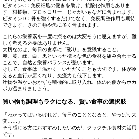
ビタミンC：免疫細胞の働きを助け、抗酸化作用もありま
す。柑橘類、ブロッコリー、じゃがいもなどに含まれます。
ビタミンD：骨を強くするだけでなく、免疫調整作用も期待
できます。きのこ類や魚に多く含まれます。
これらの栄養素を一度に摂るのは大変そうに思えますが、難
しく考える必要はありません。
大切なのは、毎日の食卓に「彩り」を意識すること。
赤、黄、緑、白、黒といった様々な色の食材を組み合わせる
ことで、自然と栄養バランスが整います。
そして、食事は「温かく」いただくことも大切です。体が冷
えると血行が悪くなり、免疫力も低下します。
汁物や温かいおかずを積極的に取り入れ、体の内側からポカ
ポカ温まりましょう。
買い物も調理もラクになる、賢い食事の選択肢
「わかってはいるけれど、毎日のこととなると、やっぱり大
変……」
そう感じる方におすすめしたいのが、クックチル食材の活用
です。