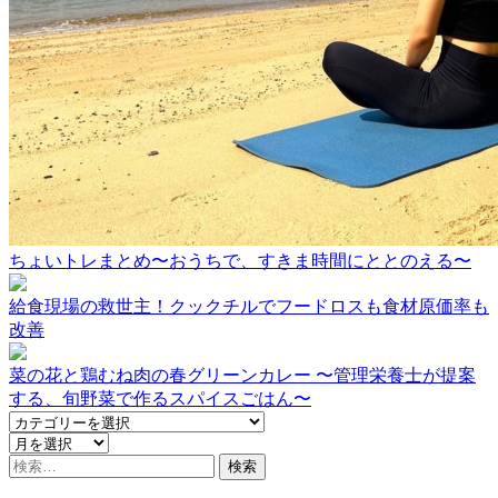
ちょいトレまとめ〜おうちで、すきま時間にととのえる〜
給食現場の救世主！クックチルでフードロスも食材原価率も
改善
菜の花と鶏むね肉の春グリーンカレー 〜管理栄養士が提案
する、旬野菜で作るスパイスごはん〜
検
索: