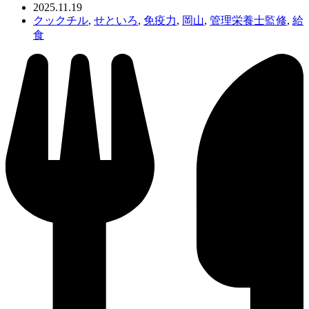
2025.11.19
クックチル
,
せといろ
,
免疫力
,
岡山
,
管理栄養士監修
,
給
食