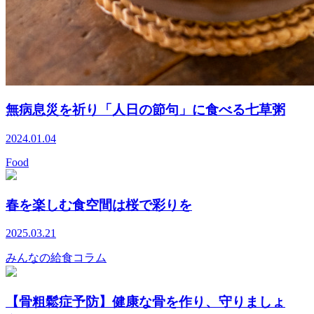
無病息災を祈り「人日の節句」に食べる七草粥
2024.01.04
Food
春を楽しむ食空間は桜で彩りを
2025.03.21
みんなの給食コラム
【骨粗鬆症予防】健康な骨を作り、守りましょ