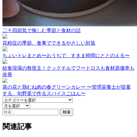
二十四節気で愉しむ季節と食材の話
花粉症の季節、食事でできるやさしい対策
ちょいトレまとめ〜おうちで、すきま時間にととのえる〜
給食現場の救世主！クックチルでフードロスも食材原価率も
改善
菜の花と鶏むね肉の春グリーンカレー 〜管理栄養士が提案
する、旬野菜で作るスパイスごはん〜
検
索:
関連記事