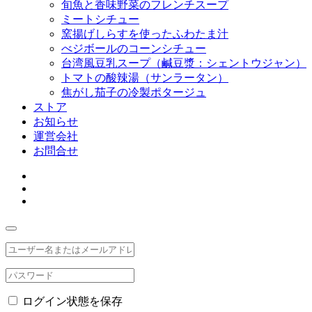
旬魚と香味野菜のフレンチスープ
ミートシチュー
窯揚げしらすを使ったふわたま汁
べジボールのコーンシチュー
台湾風豆乳スープ（鹹豆漿：シェントウジャン）
トマトの酸辣湯（サンラータン）
焦がし茄子の冷製ポタージュ
ストア
お知らせ
運営会社
お問合せ
ログイン状態を保存