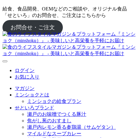
給食、食品開発、OEMなどのご相談や、オリジナル食品
「せといろ」のお問合せ、ご注文はこちらから
お問合せ・ご注文
ログイン
お気に入り
マガジン
ミンショクとは
ミンショクの給食プラン
せといろブランド
瀬戸のお味噌でつくる豚汁
焦がし葱のおすまし
瀬戸内レモン香る参鶏湯（サムゲタン）
マイルドなスープカレー