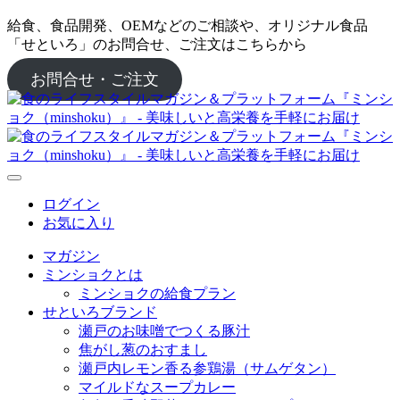
給食、食品開発、OEMなどのご相談や、オリジナル食品
「せといろ」のお問合せ、ご注文はこちらから
お問合せ・ご注文
ログイン
お気に入り
マガジン
ミンショクとは
ミンショクの給食プラン
せといろブランド
瀬戸のお味噌でつくる豚汁
焦がし葱のおすまし
瀬戸内レモン香る参鶏湯（サムゲタン）
マイルドなスープカレー