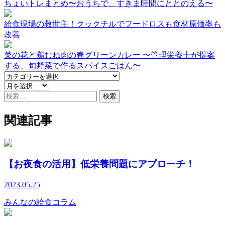
ちょいトレまとめ〜おうちで、すきま時間にととのえる〜
給食現場の救世主！クックチルでフードロスも食材原価率も
改善
菜の花と鶏むね肉の春グリーンカレー 〜管理栄養士が提案
する、旬野菜で作るスパイスごはん〜
検
索:
関連記事
【お夜食の活用】低栄養問題にアプローチ！
2023.05.25
みんなの給食コラム