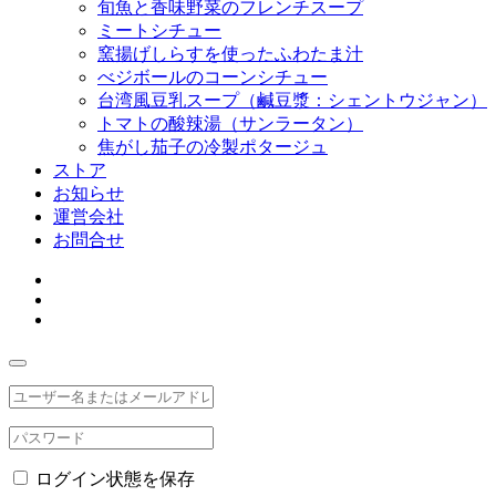
旬魚と香味野菜のフレンチスープ
ミートシチュー
窯揚げしらすを使ったふわたま汁
べジボールのコーンシチュー
台湾風豆乳スープ（鹹豆漿：シェントウジャン）
トマトの酸辣湯（サンラータン）
焦がし茄子の冷製ポタージュ
ストア
お知らせ
運営会社
お問合せ
ログイン状態を保存