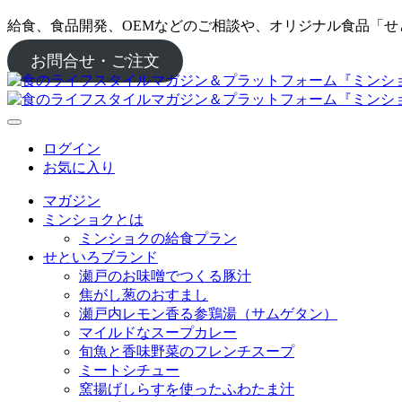
給食、食品開発、OEMなどのご相談や、オリジナル食品「
お問合せ・ご注文
ログイン
お気に入り
マガジン
ミンショクとは
ミンショクの給食プラン
せといろブランド
瀬戸のお味噌でつくる豚汁
焦がし葱のおすまし
瀬戸内レモン香る参鶏湯（サムゲタン）
マイルドなスープカレー
旬魚と香味野菜のフレンチスープ
ミートシチュー
窯揚げしらすを使ったふわたま汁