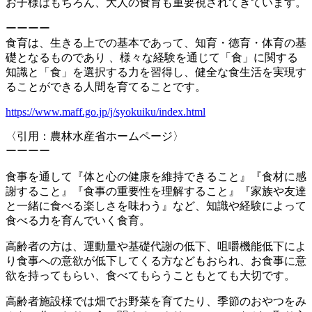
お子様はもちろん、大人の食育も重要視されてきています。
ーーーー
食育は、生きる上での基本であって、知育・徳育・体育の基
礎となるものであり 、様々な経験を通じて「食」に関する
知識と「食」を選択する力を習得し、健全な食生活を実現す
ることができる人間を育てることです。
https://www.maff.go.jp/j/syokuiku/index.html
〈引用：農林水産省ホームページ〉
ーーーー
食事を通して『体と心の健康を維持できること』『食材に感
謝すること』『食事の重要性を理解すること』『家族や友達
と一緒に食べる楽しさを味わう』など、知識や経験によって
食べる力を育んでいく食育。
高齢者の方は、運動量や基礎代謝の低下、咀嚼機能低下によ
り食事への意欲が低下してくる方などもおられ、お食事に意
欲を持ってもらい、食べてもらうこともとても大切です。
高齢者施設様では畑でお野菜を育てたり、季節のおやつをみ