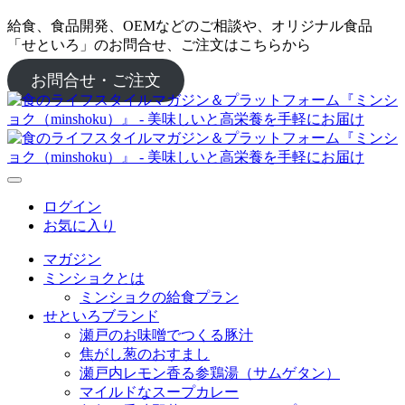
給食、食品開発、OEMなどのご相談や、オリジナル食品
「せといろ」のお問合せ、ご注文はこちらから
お問合せ・ご注文
ログイン
お気に入り
マガジン
ミンショクとは
ミンショクの給食プラン
せといろブランド
瀬戸のお味噌でつくる豚汁
焦がし葱のおすまし
瀬戸内レモン香る参鶏湯（サムゲタン）
マイルドなスープカレー