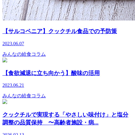
【サルコペニア】クックチル食品での予防策
2023.06.07
みんなの給食コラム
【食欲減退に立ち向かう】酸味の活用
2023.06.21
みんなの給食コラム
クックチルで実現する「やさしい味付け」と塩分
調整の品質保持 〜高齢者施設・病...
2026.02.13