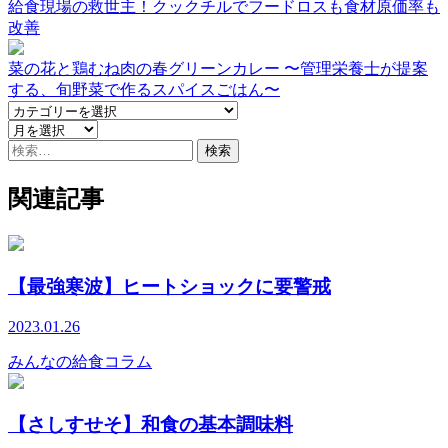
給食現場の救世主！クックチルでフードロスも食材原価率も
改善
菜の花と鶏むね肉の春グリーンカレー 〜管理栄養士が提案
する、旬野菜で作るスパイスごはん〜
検
索:
関連記事
【最強寒波】ヒートショックに要警戒
2023.01.26
みんなの給食コラム
【さしすせそ】和食の基本調味料