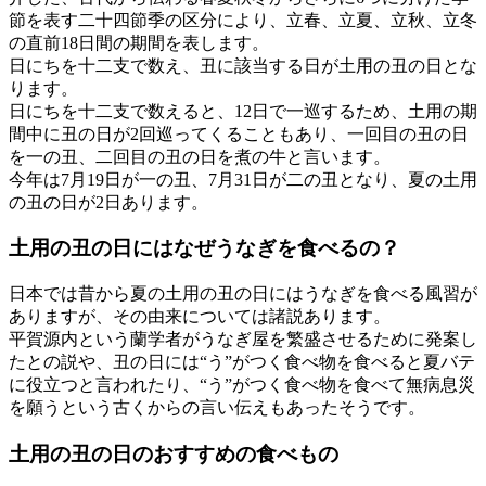
節を表す二十四節季の区分により、立春、立夏、立秋、立冬
の直前18日間の期間を表します。
日にちを十二支で数え、丑に該当する日が土用の丑の日とな
ります。
日にちを十二支で数えると、12日で一巡するため、土用の期
間中に丑の日が2回巡ってくることもあり、一回目の丑の日
を一の丑、二回目の丑の日を煮の牛と言います。
今年は7月19日が一の丑、7月31日が二の丑となり、夏の土用
の丑の日が2日あります。
土用の丑の日にはなぜうなぎを食べるの？
日本では昔から夏の土用の丑の日にはうなぎを食べる風習が
ありますが、その由来については諸説あります。
平賀源内という蘭学者がうなぎ屋を繁盛させるために発案し
たとの説や、丑の日には“う”がつく食べ物を食べると夏バテ
に役立つと言われたり、“う”がつく食べ物を食べて無病息災
を願うという古くからの言い伝えもあったそうです。
土用の丑の日のおすすめの食べもの