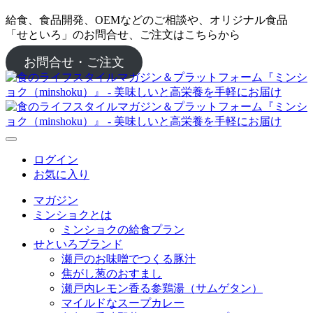
給食、食品開発、OEMなどのご相談や、オリジナル食品
「せといろ」のお問合せ、ご注文はこちらから
お問合せ・ご注文
ログイン
お気に入り
マガジン
ミンショクとは
ミンショクの給食プラン
せといろブランド
瀬戸のお味噌でつくる豚汁
焦がし葱のおすまし
瀬戸内レモン香る参鶏湯（サムゲタン）
マイルドなスープカレー