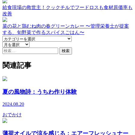
給食現場の救世主！クックチルでフードロスも食材原価率も
改善
菜の花と鶏むね肉の春グリーンカレー 〜管理栄養士が提案
する、旬野菜で作るスパイスごはん〜
検
索:
関連記事
夏の風物詩：うちわ作り体験
2024.08.20
おでかけ
薄荷オイルで涼を感じる：エアーフレッシュナー