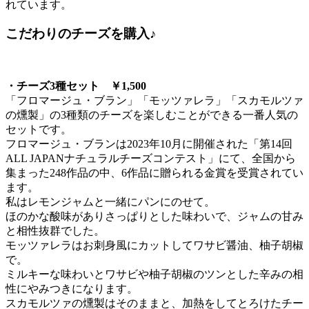
れています。
こだわりのチーズを購入♪
・チーズ3種セット ￥1,500
「フロマージュ・ブラン」「モッツァレラ」「スカモルツァ
の燻製」の3種類のチーズを楽しむことができる一番人気の
セットです。
フロマージュ・ブランは2023年10月に開催された「第14回
ALL JAPANナチュラルチーズコンテスト」にて、全国から
集まった248作品の中、6作品に贈られる金賞を受賞されてい
ます。
私はレモンジャムと一緒にパンにのせて。
ほのかな酸味がありさっぱりとした味わいで、ジャムの甘み
と相性抜群でした。
モッツァレラはお刺身風にカットしてワサビ醤油、柚子胡椒
で。
ミルキーな味わいとワサビや柚子胡椒のツンとした辛みの相
性にやみつきになります。
スカモルツァの燻製はそのままと、加熱をしてとろけたチー