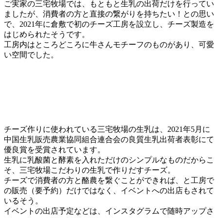
ご実家の三宅牧場では、もともと生乳の出荷だけを行ってい
ましたが、消費者の方と直接の繋がりを持ちたい！との思い
で、2021年に倉敷で初のチーズ工房を設立し、チーズ製造を
はじめられたそうです。
工房内はところどころに牛さんモチーフのものがあり、可愛
い空間でした。
チーズ作りに使われている三宅牧場の生乳は、2021年5月に
中国生乳販売農業協同組合連合会の良質生乳出荷者表彰にて
優良賞を受賞されています。
生乳に乳酸菌と酵素を入れただけのシンプルなものだからこ
そ、三宅牧場こだわりの生乳で作りだすチーズ。
チーズで消費者の方と酪農を繋ぐことができれば、と工房で
の販売（要予約）だけではなく、イベントへの出店もされて
いるそう。
イベントの出店予定などは、インスタグラムで随時アップさ