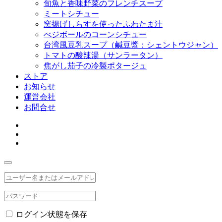
旬魚と香味野菜のフレンチスープ
ミートシチュー
窯揚げしらすを使ったふわたま汁
べジボールのコーンシチュー
台湾風豆乳スープ（鹹豆漿：シェントウジャン）
トマトの酸辣湯（サンラータン）
焦がし茄子の冷製ポタージュ
ストア
お知らせ
運営会社
お問合せ
ログイン状態を保存