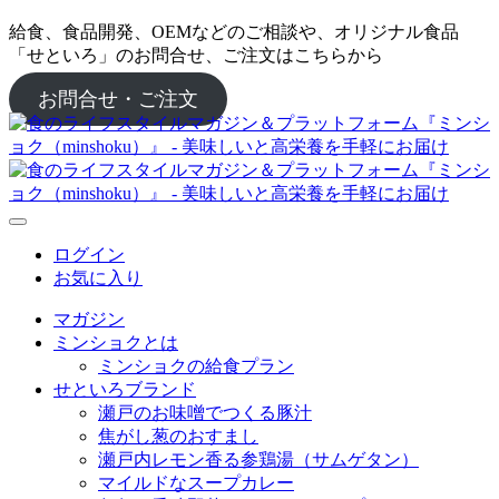
給食、食品開発、OEMなどのご相談や、オリジナル食品
「せといろ」のお問合せ、ご注文はこちらから
お問合せ・ご注文
ログイン
お気に入り
マガジン
ミンショクとは
ミンショクの給食プラン
せといろブランド
瀬戸のお味噌でつくる豚汁
焦がし葱のおすまし
瀬戸内レモン香る参鶏湯（サムゲタン）
マイルドなスープカレー