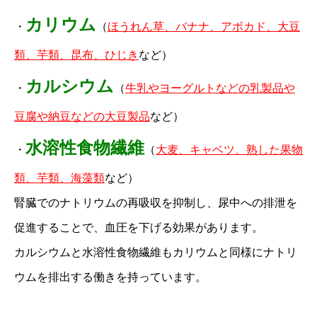
カリウム
・
（
ほうれん草、バナナ、アボカド、大豆
類、芋類、昆布、ひじき
など）
カルシウム
・
（
牛乳やヨーグルトなどの乳製品や
豆腐や納豆などの大豆製品
など）
水溶性食物繊維
・
（
大麦、キャベツ、熟した果物
類、芋類、海藻類
など）
腎臓でのナトリウムの再吸収を抑制し、尿中への排泄を
促進することで、血圧を下げる効果があります。
カルシウムと水溶性食物繊維もカリウムと同様にナトリ
ウムを排出する働きを持っています。