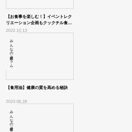
【お食事を楽しむ！】イベントレク
リエーション企画もクックチル食材
で
2022.10.13
みんなの給食コラム
【食用油】健康の質を高める秘訣
2023.06.28
みんなの給食コラム