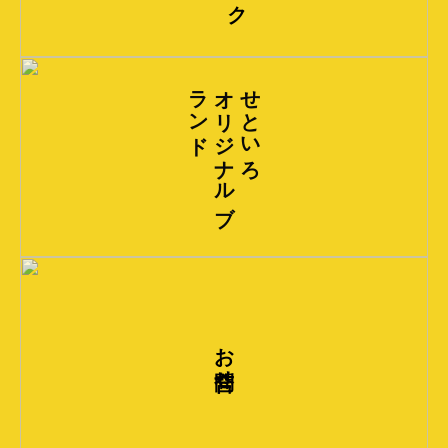
ド
オ
リ
ジ
ナ
ル
ブ
ラ
ン
せといろ
お問合せ