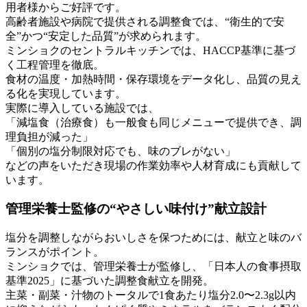
用者様からご好評です。
高齢者施設や病院で提供される調整食では、“衛生的で安
全”かつ“安定した品質”が求められます。
ミンショクのセントラルキッチンでは、HACCP基準に基づ
く工程管理を徹底。
食材の温度・加熱時間・保存環境をデータ化し、品質の見え
る化を実現しています。
実際に導入している施設では、
「減塩食（治療食）も一般食も同じメニューで提供でき、調
理負担が減った」
「個別の塩分制限対応でも、味のブレがない」
などの声をいただき現場の作業効率や人材育成にも貢献して
います。
管理栄養士監修の“やさしい味付け”献立設計
塩分を調整しながらおいしさを保つためには、献立と味のバ
ランスがポイント。
ミンショクでは、管理栄養士が監修し、「日本人の食事摂取
基準2025」に基づいた調整食献立を開発。
主菜・副菜・汁物のトータルで1食あたり塩分2.0〜2.3g以内