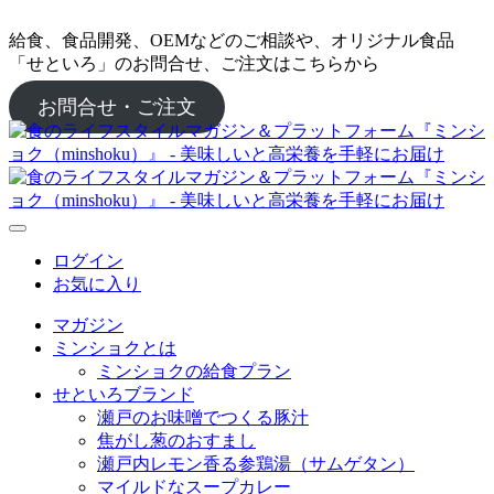
給食、食品開発、OEMなどのご相談や、オリジナル食品
「せといろ」のお問合せ、ご注文はこちらから
お問合せ・ご注文
ログイン
お気に入り
マガジン
ミンショクとは
ミンショクの給食プラン
せといろブランド
瀬戸のお味噌でつくる豚汁
焦がし葱のおすまし
瀬戸内レモン香る参鶏湯（サムゲタン）
マイルドなスープカレー