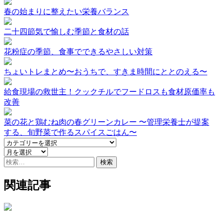
春の始まりに整えたい栄養バランス
二十四節気で愉しむ季節と食材の話
花粉症の季節、食事でできるやさしい対策
ちょいトレまとめ〜おうちで、すきま時間にととのえる〜
給食現場の救世主！クックチルでフードロスも食材原価率も
改善
菜の花と鶏むね肉の春グリーンカレー 〜管理栄養士が提案
する、旬野菜で作るスパイスごはん〜
検
索:
関連記事