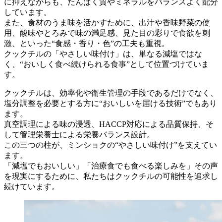
に抑えながらも、たんぱく質やミネラルをバランスよく配分
しています。
また、食材のうま味を活かすために、出汁や香味野菜の使
用、酸味やとろみで味の満足感、見た目の彩りで食欲を刺
激、といった“食感・香り・色”の工夫も重視。
クックチルの「やさしい味付け」は、単なる減塩ではな
く、“おいしく食べ続けられる食事”として位置づけていま
す。
クックチルは、効率化や衛生管理の手段であるだけでなく、
塩分調整を必要とする方に“おいしいを届ける技術”でもあり
ます。
真空調理による味の浸透、HACCP対応による品質保持、そ
して管理栄養士による栄養バランス設計。
この三つの柱が、ミンショクの“やさしい味付け”を支えてい
ます。
「減塩でもおいしい」「治療食でも食べる楽しみを」その声
を現実にするために、私たちはクックチルの可能性を追求し
続けています。