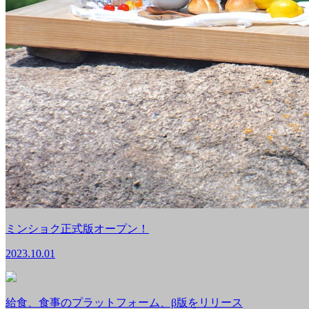
ミンショク正式版オープン！
2023.10.01
給食、食事のプラットフォーム、β版をリリース