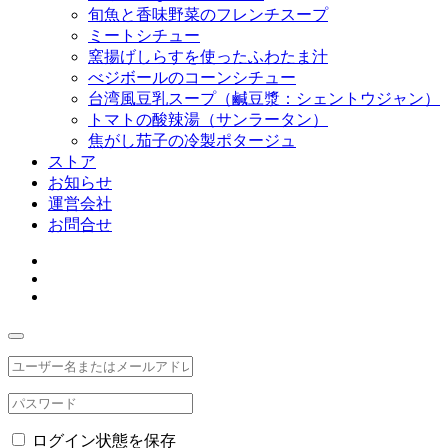
旬魚と香味野菜のフレンチスープ
ミートシチュー
窯揚げしらすを使ったふわたま汁
べジボールのコーンシチュー
台湾風豆乳スープ（鹹豆漿：シェントウジャン）
トマトの酸辣湯（サンラータン）
焦がし茄子の冷製ポタージュ
ストア
お知らせ
運営会社
お問合せ
ログイン状態を保存