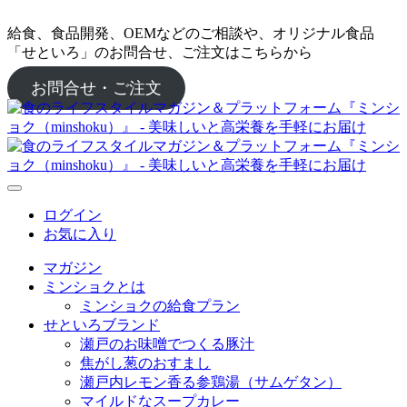
給食、食品開発、OEMなどのご相談や、オリジナル食品
「せといろ」のお問合せ、ご注文はこちらから
お問合せ・ご注文
ログイン
お気に入り
マガジン
ミンショクとは
ミンショクの給食プラン
せといろブランド
瀬戸のお味噌でつくる豚汁
焦がし葱のおすまし
瀬戸内レモン香る参鶏湯（サムゲタン）
マイルドなスープカレー