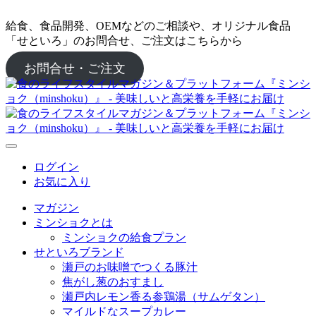
給食、食品開発、OEMなどのご相談や、オリジナル食品
「せといろ」のお問合せ、ご注文はこちらから
お問合せ・ご注文
ログイン
お気に入り
マガジン
ミンショクとは
ミンショクの給食プラン
せといろブランド
瀬戸のお味噌でつくる豚汁
焦がし葱のおすまし
瀬戸内レモン香る参鶏湯（サムゲタン）
マイルドなスープカレー