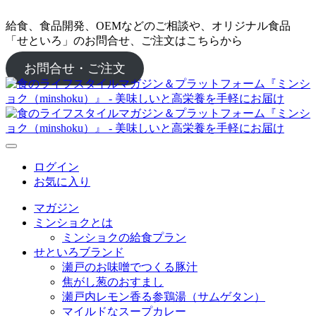
給食、食品開発、OEMなどのご相談や、オリジナル食品
「せといろ」のお問合せ、ご注文はこちらから
お問合せ・ご注文
ログイン
お気に入り
マガジン
ミンショクとは
ミンショクの給食プラン
せといろブランド
瀬戸のお味噌でつくる豚汁
焦がし葱のおすまし
瀬戸内レモン香る参鶏湯（サムゲタン）
マイルドなスープカレー