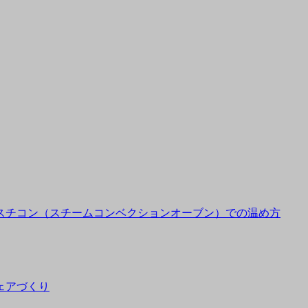
スチコン（スチームコンベクションオーブン）での温め方
ェアづくり