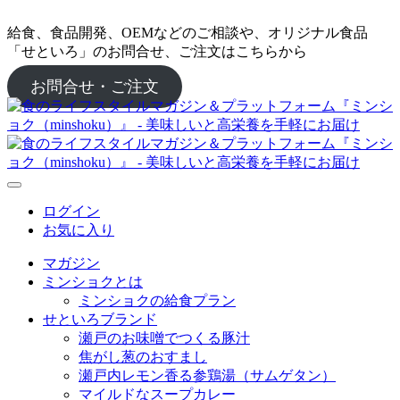
給食、食品開発、OEMなどのご相談や、オリジナル食品
「せといろ」のお問合せ、ご注文はこちらから
お問合せ・ご注文
ログイン
お気に入り
マガジン
ミンショクとは
ミンショクの給食プラン
せといろブランド
瀬戸のお味噌でつくる豚汁
焦がし葱のおすまし
瀬戸内レモン香る参鶏湯（サムゲタン）
マイルドなスープカレー