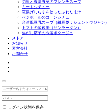
旬魚と香味野菜のフレンチスープ
ミートシチュー
窯揚げしらすを使ったふわたま汁
べジボールのコーンシチュー
台湾風豆乳スープ（鹹豆漿：シェントウジャン）
トマトの酸辣湯（サンラータン）
焦がし茄子の冷製ポタージュ
ストア
お知らせ
運営会社
お問合せ
ログイン状態を保存