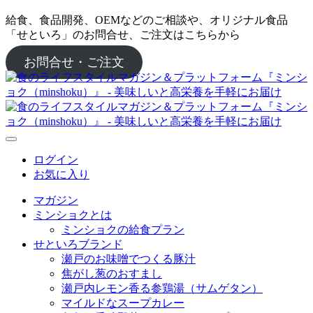
給食、食品開発、OEMなどのご相談や、オリジナル食品
「せといろ」のお問合せ、ご注文はこちらから
お問合せ・ご注文
ログイン
お気に入り
マガジン
ミンショクとは
ミンショクの給食プラン
せといろブランド
瀬戸のお味噌でつくる豚汁
焦がし葱のおすまし
瀬戸内レモン香る参鶏湯（サムゲタン）
マイルドなスープカレー