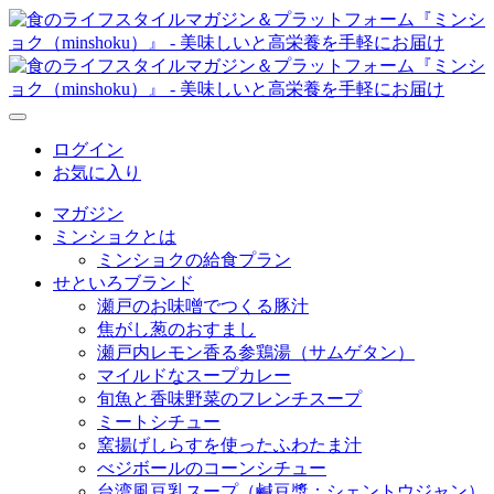
ログイン
お気に入り
マガジン
ミンショクとは
ミンショクの給食プラン
せといろブランド
瀬戸のお味噌でつくる豚汁
焦がし葱のおすまし
瀬戸内レモン香る参鶏湯（サムゲタン）
マイルドなスープカレー
旬魚と香味野菜のフレンチスープ
ミートシチュー
窯揚げしらすを使ったふわたま汁
べジボールのコーンシチュー
台湾風豆乳スープ（鹹豆漿：シェントウジャン）