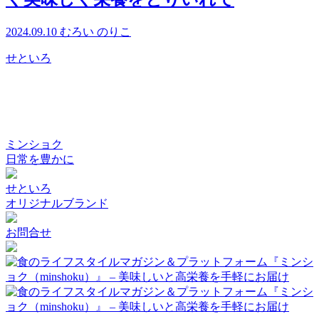
2024.09.10
むろい のりこ
せといろ
ミンショク
日常を豊かに
せといろ
オリジナルブランド
お問合せ