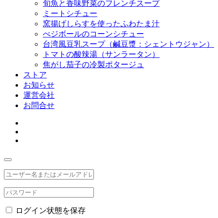
旬魚と香味野菜のフレンチスープ
ミートシチュー
窯揚げしらすを使ったふわたま汁
べジボールのコーンシチュー
台湾風豆乳スープ（鹹豆漿：シェントウジャン）
トマトの酸辣湯（サンラータン）
焦がし茄子の冷製ポタージュ
ストア
お知らせ
運営会社
お問合せ
ログイン状態を保存