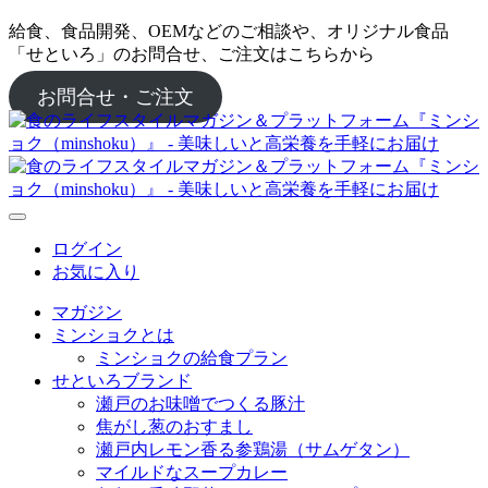
給食、食品開発、OEMなどのご相談や、オリジナル食品
「せといろ」のお問合せ、ご注文はこちらから
お問合せ・ご注文
ログイン
お気に入り
マガジン
ミンショクとは
ミンショクの給食プラン
せといろブランド
瀬戸のお味噌でつくる豚汁
焦がし葱のおすまし
瀬戸内レモン香る参鶏湯（サムゲタン）
マイルドなスープカレー