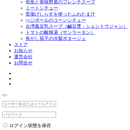
旬魚と香味野菜のフレンチスープ
ミートシチュー
窯揚げしらすを使ったふわたま汁
べジボールのコーンシチュー
台湾風豆乳スープ（鹹豆漿：シェントウジャン）
トマトの酸辣湯（サンラータン）
焦がし茄子の冷製ポタージュ
ストア
お知らせ
運営会社
お問合せ
ログイン状態を保存