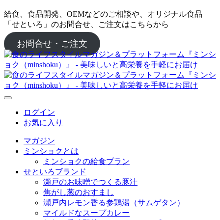
給食、食品開発、OEMなどのご相談や、オリジナル食品
「せといろ」のお問合せ、ご注文はこちらから
お問合せ・ご注文
ログイン
お気に入り
マガジン
ミンショクとは
ミンショクの給食プラン
せといろブランド
瀬戸のお味噌でつくる豚汁
焦がし葱のおすまし
瀬戸内レモン香る参鶏湯（サムゲタン）
マイルドなスープカレー